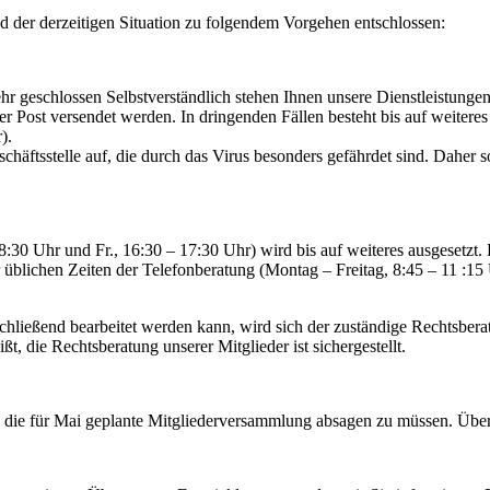
d der derzeitigen Situation zu folgendem Vorge
hen
entschlossen:
ehr
geschlossen
Selbstverständlich stehen Ihnen unsere Dienstleistungen
per Post
versendet
werden.
In
dringenden
Fällen besteht
bis auf
weitere
).
chäftsstelle
auf, die durch das Virus
be
sonders gefährdet sind.
Daher
s
8:30
Uhr und Fr.,
16:30
–
17:30 Uhr)
wird
bis
auf
weiteres ausgesetzt.
 üblichen Zeiten der Telefonberatung (Montag
–
Freitag, 8:45
–
1
1
:15
schließend bearbeitet werden kann, wird
sich
der zuständige Rechtsbera
ißt,
die Rechtsberatung unserer Mitglieder
ist
sichergestellt.
 die für Mai geplante Mitgliederversammlung absagen zu müssen.
Übe