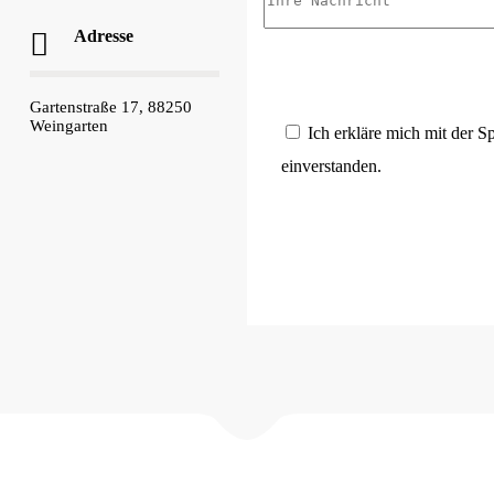
Adresse
Gartenstraße 17, 88250
Weingarten
Ich erkläre mich mit der 
einverstanden.
 Wohnungs- und Grundeigentümerverein Weingarten e.V. • Alle Recht