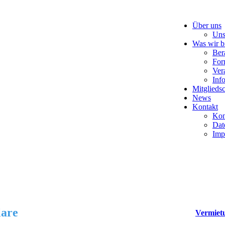
Über uns
Uns
Was wir b
Ber
For
Ver
Inf
Mitgliedsc
News
Kontakt
Kon
Dat
Imp
are
Vermiet