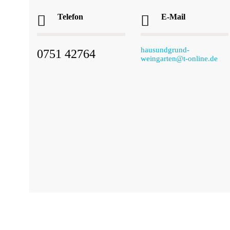
Telefon
E-Mail
hausundgrund-
0751 42764
weingarten@t-online.de
© 2017 Haus-,