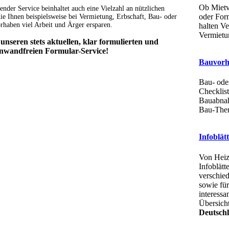
Ob Mietv
nder Service beinhaltet auch eine Vielzahl an nützlichen
oder Form
ie Ihnen beispielsweise bei Vermietung, Erbschaft, Bau- oder
haben viel Arbeit und Ärger ersparen.
halten V
Vermietun
unseren stets aktuellen, klar formulierten und
einwandfreien Formular-Service!
Bauvor
Bau- ode
Checklis
Bauabnah
Bau-Them
Infoblät
Von Heiz
Infoblät
verschie
sowie fü
interessa
Übersich
Deutsch