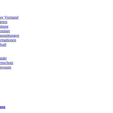
er Vorstand
ieten
atung
mulare
anstaltungen
ormationen
haft
takt
enschutz
ressum
ung