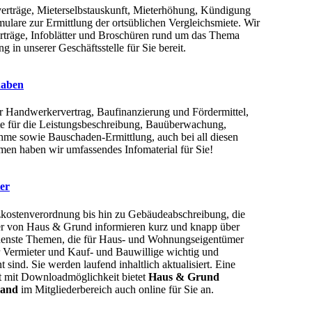
erträge, Mieterselbstauskunft, Mieterhöhung, Kündigung
ulare zur Ermittlung der ortsüblichen Vergleichsmiete. Wir
erträge, Infoblätter und Broschüren rund um das Thema
g in unserer Geschäftsstelle für Sie bereit.
haben
r Handwerkervertrag, Baufinanzierung und Fördermittel,
te für die Leistungsbeschreibung, Bauüberwachung,
me sowie Bauschaden-Ermittlung, auch bei all diesen
en haben wir umfassendes Infomaterial für Sie!
ter
kostenverordnung bis hin zu Gebäudeabschreibung, die
ter von Haus & Grund informieren kurz und knapp über
denste Themen, die für Haus- und Wohnungseigentümer
r Vermieter und Kauf- und Bauwillige wichtig und
nt sind. Sie werden laufend inhaltlich aktualisiert. Eine
t mit Downloadmöglichkeit bietet
Haus & Grund
land
im Mitgliederbereich auch online für Sie an.