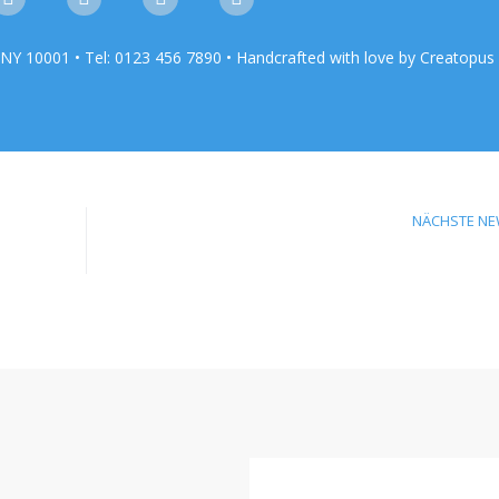
NY 10001 • Tel: 0123 456 7890 • Handcrafted with love by Creatopus
NÄCHSTE N